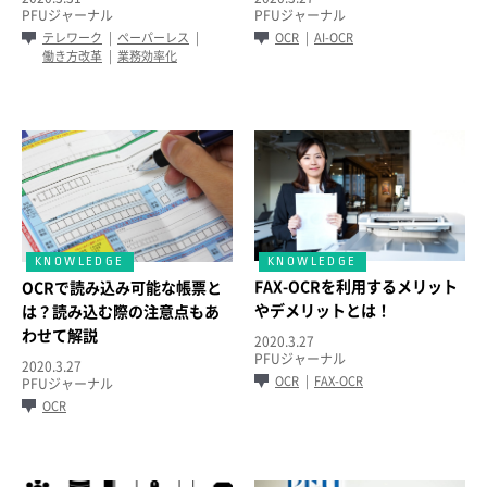
PFUジャーナル
PFUジャーナル
テレワーク
ペーパーレス
OCR
AI-OCR
働き方改革
業務効率化
FAX-OCRを利用するメリット
OCRで読み込み可能な帳票と
やデメリットとは！
は？読み込む際の注意点もあ
わせて解説
2020.3.27
PFUジャーナル
2020.3.27
OCR
FAX-OCR
PFUジャーナル
OCR