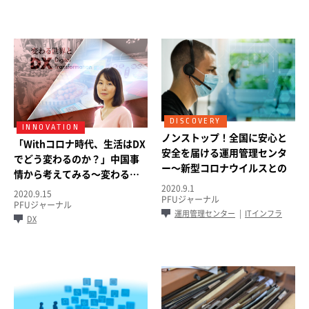
ノンストップ！全国に安心と
「Withコロナ時代、生活はDX
安全を届ける運用管理センタ
でどう変わるのか？」中国事
ー～新型コロナウイルスとの
情から考えてみる～変わる世
闘い～
界とDX（デジタルトランスフ
2020.9.1
2020.9.15
PFUジャーナル
ォーメーション）第1回～
PFUジャーナル
運用管理センター
ITインフラ
DX