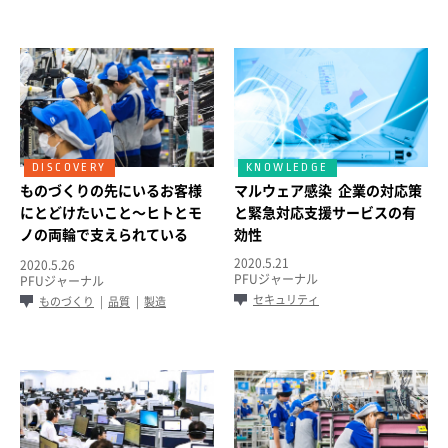
ものづくりの先にいるお客様
マルウェア感染 企業の対応策
にとどけたいこと～ヒトとモ
と緊急対応支援サービスの有
ノの両輪で支えられている
効性
PFUの製造品質～
2020.5.21
2020.5.26
PFUジャーナル
PFUジャーナル
セキュリティ
ものづくり
品質
製造