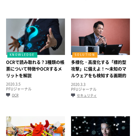
OCRで読み取れる？3種類の帳
多様化・高度化する「標的型
票について特徴やOCRするメ
攻撃」に備えよ！～未知のマ
リットを解説
ルウェアをも検知する画期的
な技術～
2020.3.5
2020.3.3
PFUジャーナル
PFUジャーナル
OCR
セキュリティ