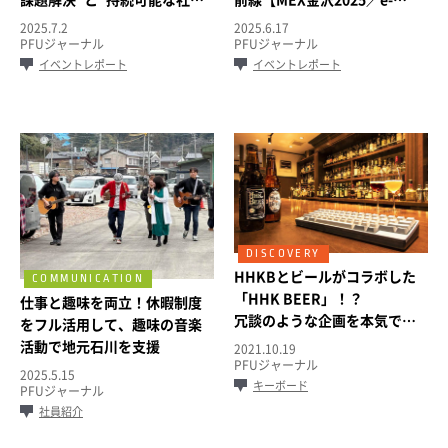
への貢献”【2025NEW環境展
messe kanazawa 2025 出展
2025.7.2
2025.6.17
出展レポート】
レポート】
PFUジャーナル
PFUジャーナル
イベントレポート
イベントレポート
HHKBとビールがコラボした
「HHK BEER」！？
仕事と趣味を両立！休暇制度
冗談のような企画を本気で実
をフル活用して、趣味の音楽
現した経緯とは
活動で地元石川を支援
2021.10.19
PFUジャーナル
2025.5.15
キーボード
PFUジャーナル
社員紹介