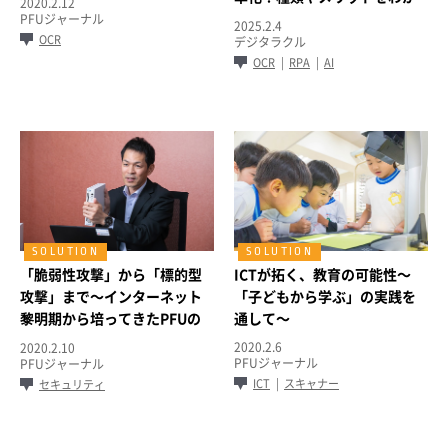
2020.2.12
りやすく解説～
PFUジャーナル
2025.2.4
OCR
デジタラクル
OCR
RPA
AI
「脆弱性攻撃」から「標的型
ICTが拓く、教育の可能性～
攻撃」まで～インターネット
「子どもから学ぶ」の実践を
黎明期から培ってきたPFUの
通して～
セキュリティ技術～
2020.2.6
2020.2.10
PFUジャーナル
PFUジャーナル
ICT
スキャナー
セキュリティ