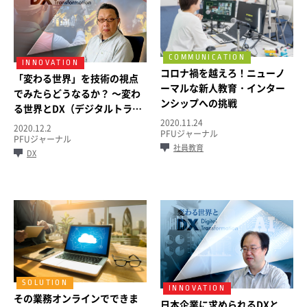
コロナ禍を越えろ！ニューノ
「変わる世界」を技術の視点
ーマルな新人教育・インター
でみたらどうなるか？ ～変わ
ンシップへの挑戦
る世界とDX（デジタルトラン
2020.11.24
スフォーメーション）第3回～
2020.12.2
PFUジャーナル
PFUジャーナル
社員教育
DX
その業務オンラインでできま
日本企業に求められるDXと