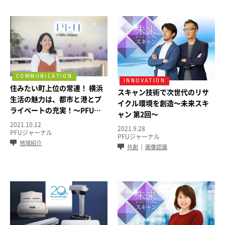
住みたい町上位の常連！ 横浜
スキャン技術で次世代のリサ
生活の魅力は、都市と港とプ
イクル環境を創造～未来スキ
ライベートの充実！～PFU社
ャン 第2回～
員が語る！横浜市の魅力～
2021.10.12
2021.9.28
PFUジャーナル
PFUジャーナル
地域紹介
共創
画像認識