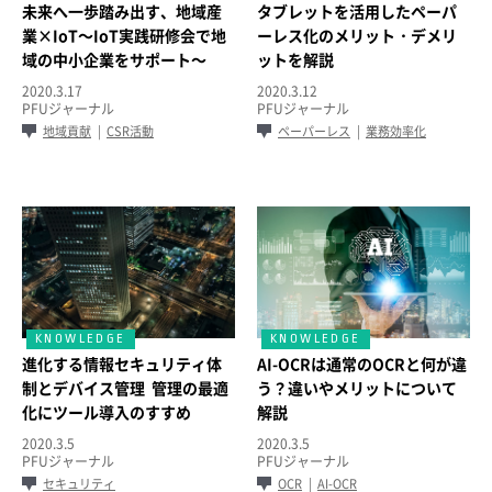
未来へ一歩踏み出す、地域産
タブレットを活用したペーパ
業×IoT～IoT実践研修会で地
ーレス化のメリット・デメリ
域の中小企業をサポート～
ットを解説
2020.3.17
2020.3.12
PFUジャーナル
PFUジャーナル
地域貢献
CSR活動
ペーパーレス
業務効率化
進化する情報セキュリティ体
AI-OCRは通常のOCRと何が違
制とデバイス管理 管理の最適
う？違いやメリットについて
化にツール導入のすすめ
解説
2020.3.5
2020.3.5
PFUジャーナル
PFUジャーナル
セキュリティ
OCR
AI-OCR