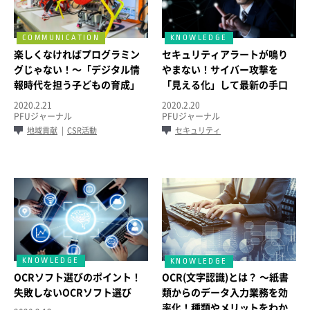
楽しくなければプログラミン
セキュリティアラートが鳴り
グじゃない！～「デジタル情
やまない！サイバー攻撃を
報時代を担う子どもの育成」
「見える化」して最新の手口
にPFUが協力～
に対応する方法とは？
2020.2.21
2020.2.20
PFUジャーナル
PFUジャーナル
地域貢献
CSR活動
セキュリティ
OCRソフト選びのポイント！
OCR(文字認識)とは？ ～紙書
失敗しないOCRソフト選び
類からのデータ入力業務を効
率化！種類やメリットをわか