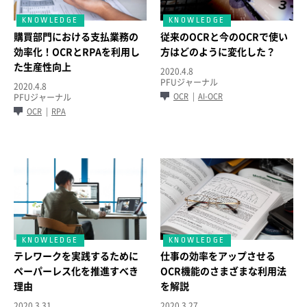
購買部門における支払業務の
従来のOCRと今のOCRで使い
効率化！OCRとRPAを利用し
方はどのように変化した？
た生産性向上
2020.4.8
PFUジャーナル
2020.4.8
OCR
AI-OCR
PFUジャーナル
OCR
RPA
テレワークを実践するために
仕事の効率をアップさせる
ペーパーレス化を推進すべき
OCR機能のさまざまな利用法
理由
を解説
2020.3.31
2020.3.27