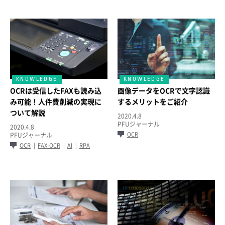
OCRは受信したFAXも読み込
画像データをOCRで文字認識
み可能！人件費削減の実現に
するメリットをご紹介
ついて解説
2020.4.8
PFUジャーナル
2020.4.8
OCR
PFUジャーナル
OCR
FAX-OCR
AI
RPA