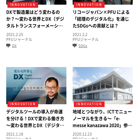
DXで製造業はどう変わるの
リコージャパン×PFU による
か？～変わる世界とDX（デジ
「経理のデジタル化」を通じ
タルトランスフォーメーショ
たSDGsへの貢献とは？
ン）第5回～
2021.2.25
2021.2.2
PFUジャーナル
PFUジャーナル
DX
SDGs
デジタルツールの導入が命運
地域とつながり、ICTでニュー
を分ける！DXで変わる働き方
ノーマルを生きる～「e-
～変わる世界とDX（デジタル
messe kanazawa 2020」参加
トランスフォーメーション）
レポート～
2021.1.18
2020.12.23
第4回～
PFUジャーナル
PFUジャーナル