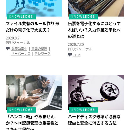
ファイル共有のルール作り 形
伝票を電子化するにはどうす
だけの電子化で大丈夫？
ればいい？入力作業効率化へ
の道とは
2020.8.7
PFUジャーナル
2020.7.30
業務効率化
書類の整理
PFUジャーナル
ペーパーレス
テレワーク
OCR
「ハンコ・紙」やめません
ハードディスク破壊が必要な
か？～③記録管理の重要性と
理由と安全に消去する方法
スキャナ保存～