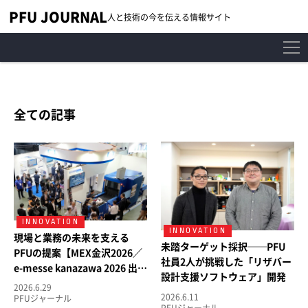
PFU JOURNAL
人と技術の今を伝える情報サイト
全ての記事
現場と業務の未来を支える
未踏ターゲット採択──PFU
PFUの提案【MEX金沢2026／
社員2人が挑戦した「リザバー
e-messe kanazawa 2026 出展
設計支援ソフトウェア」開発
レポート】
2026.6.29
ストーリー
2026.6.11
PFUジャーナル
PFUジャーナル