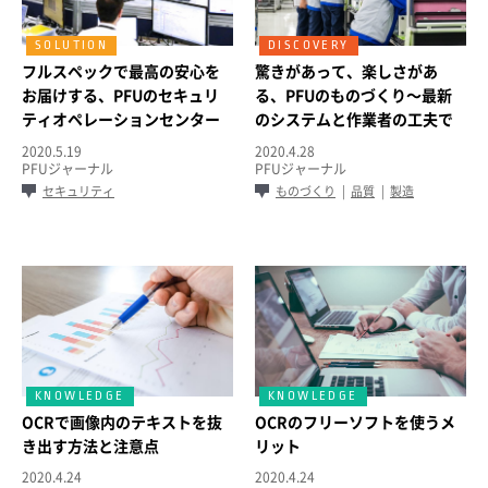
フルスペックで最高の安心を
驚きがあって、楽しさがあ
お届けする、PFUのセキュリ
る、PFUのものづくり～最新
ティオペレーションセンター
のシステムと作業者の工夫で
～メーカーでありSIerでもあ
現場を変える～
2020.5.19
2020.4.28
るからこそ、提供できるサー
PFUジャーナル
PFUジャーナル
ビスとは～
セキュリティ
ものづくり
品質
製造
OCRで画像内のテキストを抜
OCRのフリーソフトを使うメ
き出す方法と注意点
リット
2020.4.24
2020.4.24