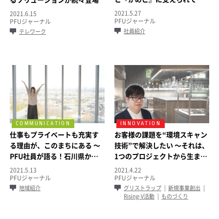
る
2021.5.27
2021.6.15
PFUジャーナル
PFUジャーナル
社員紹介
テレワーク
仕事もプライベートも充実す
お客様の課題を“環境スキャン
る理由が、このまちにある ～
技術”で解決したい ～それは、
PFU社員が語る！石川県かほ
1つのプロジェクトから生まれ
く市の魅力～
た～
2021.5.13
2021.4.22
PFUジャーナル
PFUジャーナル
地域紹介
グリストラップ
新規事業創出
Rising-V活動
ものづくり