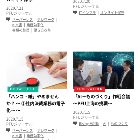
2020.7.20
PFUジャーナル
2020.7.21
ITインフラ
オンサイト保守
PFUジャーナル
ペーパーレス
テレワーク
e-文書
業務効率化
書類の整理
働き方改革
「ハンコ・紙」やめません
「AI＋ものづくり」作戦会議
か？ ～ ②社内決裁業務の電子
～PFU上海の挑戦～
化～ ～
2020.7.15
PFUジャーナル
2020.7.15
Rising-V活動
AI
ものづくり
PFUジャーナル
ペーパーレス
テレワーク
e-文書
業務効率化