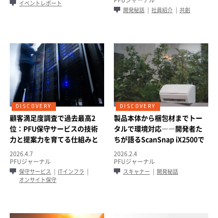
イベントレポート
開発秘話
社員紹介
共創
顧客満足度調査で過去最高2
製品本体から梱包材までトー
位：PFU保守サービスの技術
タルで環境対応――開発者た
力と提案力を育てる仕組みと
ちが語るScanSnap iX2500で
は
実現した環境配慮設計
2026.4.7
2026.2.4
PFUジャーナル
PFUジャーナル
保守サービス
ITインフラ
スキャナー
開発秘話
オンサイト保守