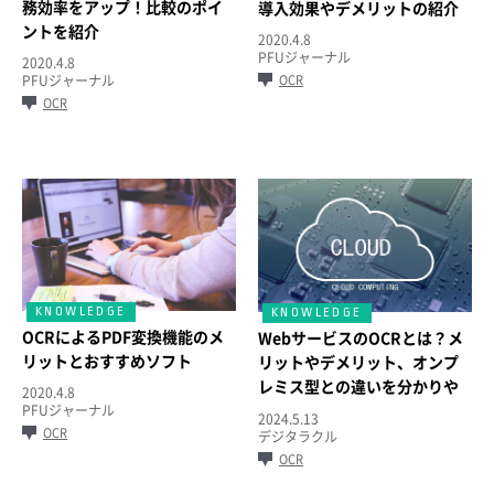
務効率をアップ！比較のポイ
導入効果やデメリットの紹介
ントを紹介
2020.4.8
PFUジャーナル
2020.4.8
OCR
PFUジャーナル
OCR
OCRによるPDF変換機能のメ
WebサービスのOCRとは？メ
リットとおすすめソフト
リットやデメリット、オンプ
レミス型との違いを分かりや
2020.4.8
すく解説
PFUジャーナル
2024.5.13
OCR
デジタラクル
OCR