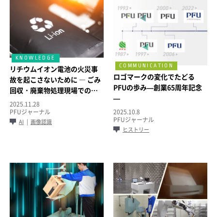
リチウムイオン電池の火災事
ロゴマークの変化でたどる
故を起こさないために ― ごみ
PFUの歩み—創業65周年記念
回収・廃棄物処理現場での防
—
止策と最新技術
2025.11.28
PFUジャーナル
2025.10.8
PFUジャーナル
AI
画像認識
ヒストリー