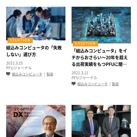
組込みコンピュータの「失敗
「組込みコンピュータ」をイ
しない」選び方
チからおさらい～20年を超え
2021.3.25
る出荷実績をもつPFUに聞く
PFUジャーナル
～
2021.3.11
組込みコンピュータ
製造
PFUジャーナル
組込みコンピュータ
製造