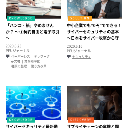
「ハンコ・紙」やめません
中小企業でも“0円”でできる！
か？ ～ ①契約自由と電子取引
サイバーセキュリティの基本
～
～日本をサイバー攻撃から守
るために～
2020.6.25
2020.6.16
PFUジャーナル
PFUジャーナル
ペーパーレス
テレワーク
セキュリティ
e-文書
業務効率化
書類の整理
働き方改革
サイバーセキュリティ最新動
サプライチェーンの危機と闘