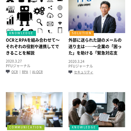
OCRとRPAを組み合わせて～
外部に送られた謎のメールの
それぞれの役割や連携してで
送り主は……～企業の「困っ
きることを解説
た」を助ける「緊急対応支
援」サービス～
2020.3.27
2020.3.24
PFUジャーナル
PFUジャーナル
OCR
RPA
AI-OCR
セキュリティ