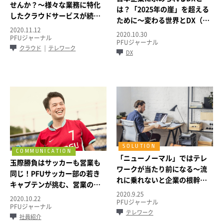
せんか？～様々な業務に特化
は？「2025年の崖」を超える
したクラウドサービスが続々
ために～変わる世界とDX（デ
と登場
2020.11.12
ジタルトランスフォーメーシ
2020.10.30
PFUジャーナル
ョン）第2回～
PFUジャーナル
クラウド
テレワーク
DX
「ニューノーマル」ではテレ
玉際勝負はサッカーも営業も
ワークが当たり前になる～流
同じ！PFUサッカー部の若き
れに乗れないと企業の根幹が
キャプテンが挑む、営業の新
揺らぐかもしれない～
2020.9.25
しいステップ
2020.10.22
PFUジャーナル
PFUジャーナル
テレワーク
社員紹介