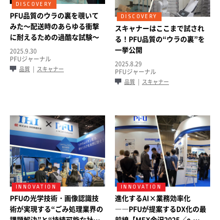
PFU品質のウラの裏を覗いて
みた～配送時のあらゆる衝撃
スキャナーはここまで試され
に耐えるための過酷な試験～
る！PFU品質の“ウラの裏”を
一挙公開
2025.9.30
PFUジャーナル
2025.8.29
品質
スキャナー
PFUジャーナル
品質
スキャナー
PFUの光学技術・画像認識技
進化するAI×業務効率化
術が実現する“ごみ処理業界の
――PFUが提案するDX化の最
課題解決”と“持続可能な社会
前線【MEX金沢2025／e-