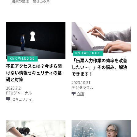
書類の整理
働き方改革
「伝票入力作業の効率を改善
不正アクセスとは？今さら聞
したい…。」その悩み、解決
けない情報セキュリティの基
できます！
礎と対策
2023.10.31
デジタラクル
2020.7.2
PFUジャーナル
OCR
セキュリティ