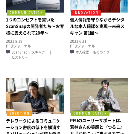
1つのコンセプトを貫いた
個人情報を守りながらデジタ
ScanSnapの開発者たち～お客
ルな本人確認を実現～未来ス
様に支えられて20年～
キャン 第1回～
2021.8.19
2021.6.21
PFUジャーナル
PFUジャーナル
ScanSnap
スキャナー
本人確認
ものづくり
ヒストリー
PFUのユーザーサポートは、
テレワークによるコミュニケ
若林さんの笑顔と『つるこ』
ーション密度の低下を解消す
と『かめこ』に支えられてい
るソリューションが続々登場