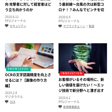
向 攻撃者に対して経営者はど
う最前線～台風の次は新型コ
う立ち向かうのか
ロナ！？みんなでピンチを切
り抜けろ！～
2020.6.11
2020.6.9
PFUジャーナル
PFUジャーナル
セキュリティ
サプライチェーン
製造
OCRの文字認識精度を向上さ
お客様がいるその場所に、新
せるには？【画像の作り方
しい価値を届けたい！～エッ
編】
ジ技術で新分野へと漕ぎ出す
2025.2.4
～
デジタラクル
2020.6.2
PFUジャーナル
OCR
新規事業創出